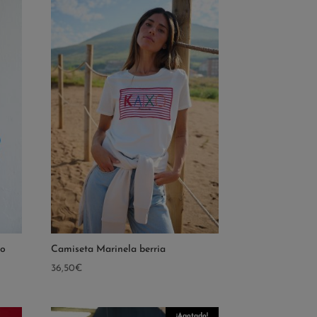
go
Camiseta Marinela berria
36,50
€
¡Agotado!