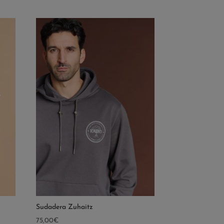
Sudadera Zuhaitz
75,00
€