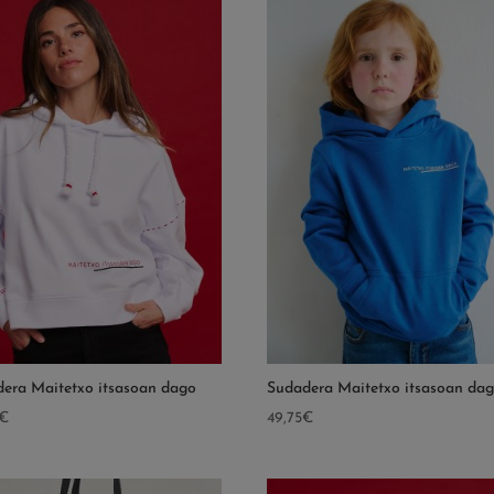
era Maitetxo itsasoan dago
Sudadera Maitetxo itsasoan da
€
49,75
€