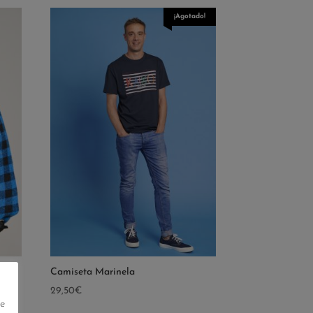
¡Agotado!
Camiseta Marinela
29,50
€
e