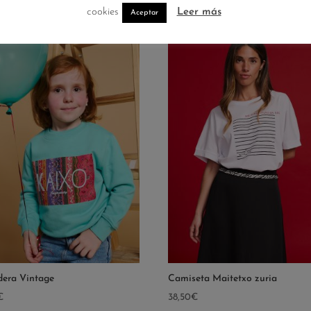
cookies
Leer más
Aceptar
era Vintage
Camiseta Maitetxo zuria
€
38,50
€