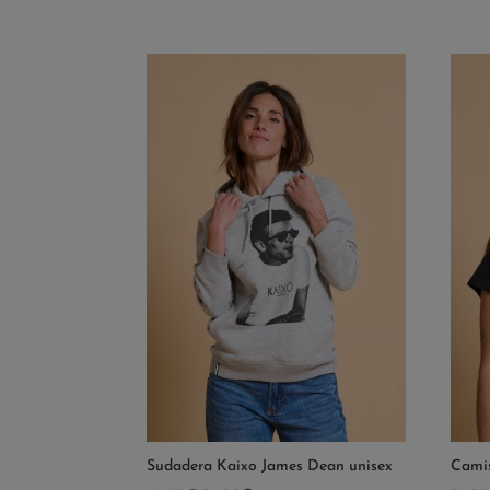
Sudadera Kaixo James Dean unisex
Camis