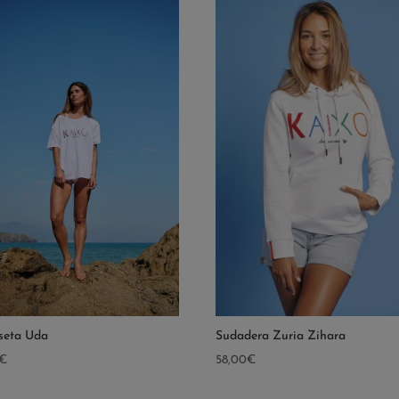
seta Uda
Sudadera Zuria Zihara
€
58,00
€