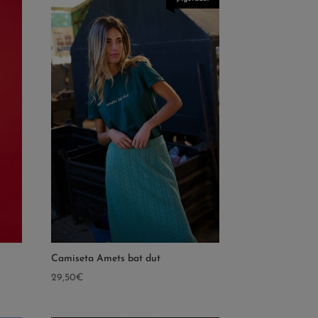
Camiseta Amets bat dut
29,50
€