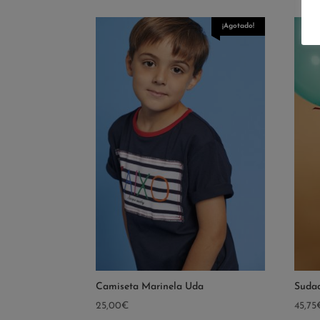
¡Agotado!
Camiseta Marinela Uda
Sudad
25,00
€
45,75