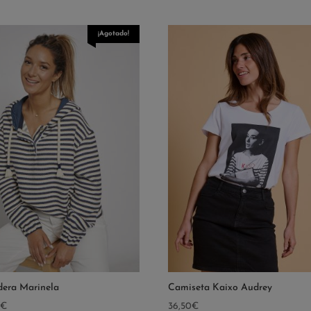
¡Agotado!
era Marinela
Camiseta Kaixo Audrey
0
€
36,50
€