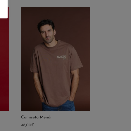
Camiseta Mendi
48,00
€